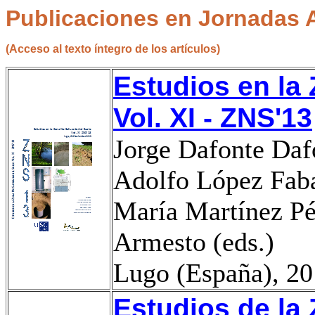
Publicaciones
en
Jornadas
A
(Acceso al texto íntegro de los
artículos
)
Estudios en la
Vol. XI - ZNS'13
Jorge
Dafonte
Daf
Adolfo López
Fab
María Martínez Pé
Armesto
(eds.)
Lugo (España), 2
Estudios de la