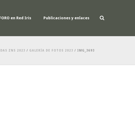
FORO en Red Iris
Publicaciones y enlaces
DAS ZNS 2023
/
GALERÍA DE FOTOS 2023
/ IMG_3693