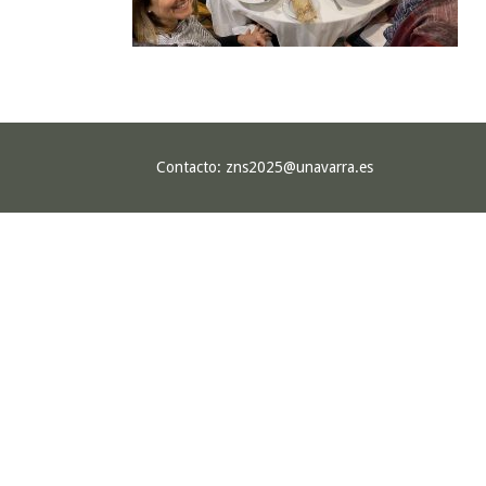
Contacto:
zns2025@unavarra.es