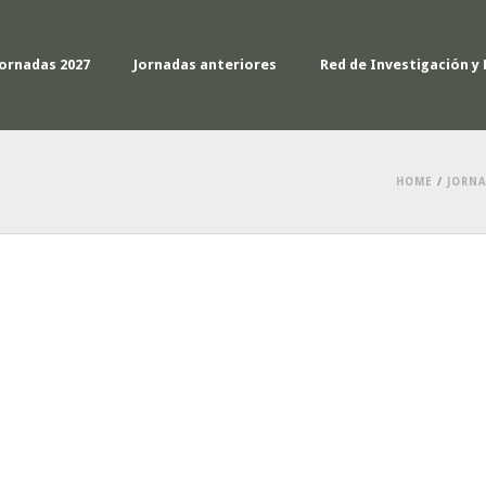
Jornadas 2027
Jornadas anteriores
Red de Investigación y 
HOME
/
JORNA