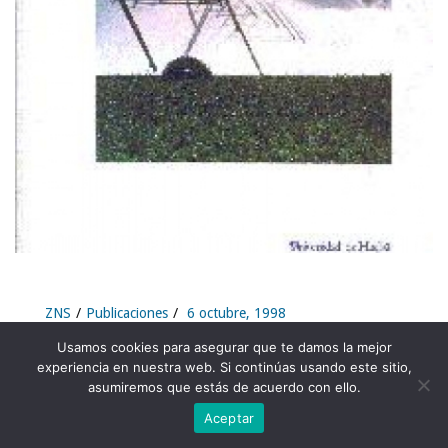
ZNS
Publicaciones
6 octubre, 1998
Usamos cookies para asegurar que te damos la mejor
Progresos en la
experiencia en nuestra web. Si continúas usando este sitio,
Investigación en Zona no
asumiremos que estás de acuerdo con ello.
Saturada. Vol 3.
Aceptar