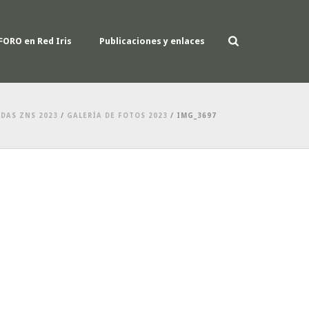
FORO en Red Iris
Publicaciones y enlaces
DAS ZNS 2023
/
GALERÍA DE FOTOS 2023
/ IMG_3697