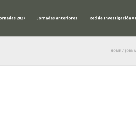
Jornadas 2027
Jornadas anteriores
Red de Investigación y 
HOME
/
JORNA