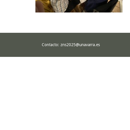
Contacto:
zns2025@unavarra.es