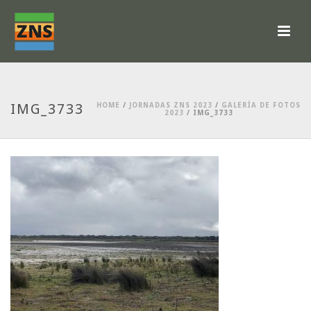
IMG_3733
HOME
/
JORNADAS ZNS 2023
/
GALERÍA DE FOTOS
2023
/ IMG_3733