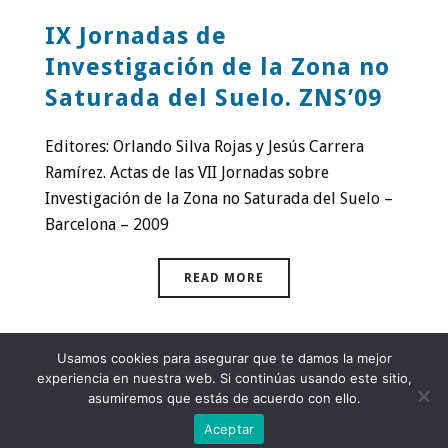
IX Jornadas de
Investigación de la Zona no
Saturada del Suelo. ZNS’09
Editores: Orlando Silva Rojas y Jesús Carrera
Ramírez. Actas de las VII Jornadas sobre
Investigación de la Zona no Saturada del Suelo –
Barcelona – 2009
READ MORE
Usamos cookies para asegurar que te damos la mejor
experiencia en nuestra web. Si continúas usando este sitio,
Contacto:
zns2025@unavarra.es
asumiremos que estás de acuerdo con ello.
Aceptar
Política de privacidad y cookies