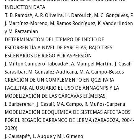
INDUCTION DATA
T. B. Ramos*, A. R. Oliveira, H. Darouich, M. C. Gonçalves, F.
J. Martínez-Moreno, M. Ramos Rodríguez, K. Vanderlinden
y M. Farzamian
DETERMINACIÓN DEL TIEMPO DE INICIO DE
ESCORRENTÍA A NIVEL DE PARCELAS, BAJO TRES
ESCENARIOS DE RIEGO POR ASPERSIÓN
J. Milton Campero-Taboada*, A. Mampel Martín , J. Casalí
Sarasíbar, M. González-Audícana, M. A. Campo-Bescós
CREACIÓN DE UN COMPLEMENTO EN QGIS PARA
FACILITAR AL USUARIO EL USO DE ANNAGNPS Y LA
MODELIZACIÓN DE LAS CÁRCAVAS EFÍMERAS
I. Barberena*, J. Casalí, MA. Campo, R. Muñoz-Carpena
MODELIZACIÓN GEOQUÍMICA DE SISTEMAS AFECTADOS
POR EL REGADÍO:BARRANCO DE LERMA (ZARAGOZA, 2004-
2020)
J. Causapé*, L. Auque y M.J. Gimeno