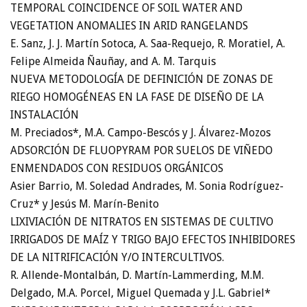
TEMPORAL COINCIDENCE OF SOIL WATER AND
VEGETATION ANOMALIES IN ARID RANGELANDS
E. Sanz, J. J. Martín Sotoca, A. Saa-Requejo, R. Moratiel, A.
Felipe Almeida Ñauñay, and A. M. Tarquis
NUEVA METODOLOGÍA DE DEFINICIÓN DE ZONAS DE
RIEGO HOMOGÉNEAS EN LA FASE DE DISEÑO DE LA
INSTALACIÓN
M. Preciados*, M.A. Campo-Bescós y J. Álvarez-Mozos
ADSORCIÓN DE FLUOPYRAM POR SUELOS DE VIÑEDO
ENMENDADOS CON RESIDUOS ORGÁNICOS
Asier Barrio, M. Soledad Andrades, M. Sonia Rodríguez-
Cruz* y Jesús M. Marín-Benito
LIXIVIACIÓN DE NITRATOS EN SISTEMAS DE CULTIVO
IRRIGADOS DE MAÍZ Y TRIGO BAJO EFECTOS INHIBIDORES
DE LA NITRIFICACIÓN Y/O INTERCULTIVOS.
R. Allende-Montalbán, D. Martín-Lammerding, M.M.
Delgado, M.A. Porcel, Miguel Quemada y J.L. Gabriel*