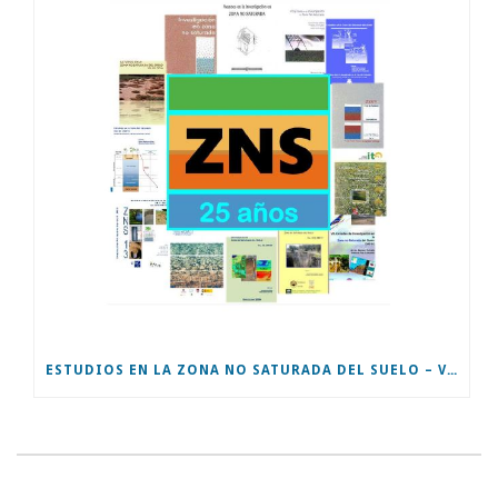
ESTUDIOS EN LA ZONA NO SATURADA DEL SUELO – VOL XIV – ZNS’19