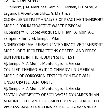
CALIDAD DEL SUELO
T. Ramos*, J. M. Martínez-García, J. Hernán, B. Corral, A.
Laguna, J. Vicente Giráldez, G. Martínez
GLOBAL SENSITIVITY ANALYSIS OF REACTIVE TRANSPORT
MODELS FOR RADIOACTIVE WASTE DISPOSAL
F.J. Samper*, C. López-Vázquez, B. Pisani, A. Mon, A.C.
Samper-Pilar¹ y F.J. Samper-Pilar
NONISOTHERMAL UNSATURATED REACTIVE TRANSPORT
MODEL OF THE INTERACTIONS OF STEEL AND FEBEX
BENTONITE IN THE FEBEX IN SITU TEST
F.J. Samper*, A Mon, L Montenegro, E. García
COUPLED THERMO-HYIDRO-CHEMICAL NUMERICAL
MODELS OF CORROSION TESTS IN CONTACT WITH
UNSATURATED BENTONITE
F.J. Samper*, A Mon, L Montenegro, E. García
SPATIAL VARIABILITY OF SOIL WATER DYNAMICS IN AN
ALMOND FIELD. AN ASSESSMENT USING DISTRIBUTED
PROCESS-BASED MODELING AND ELECTROMAGNETIC