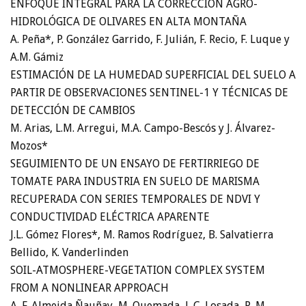
ENFOQUE INTEGRAL PARA LA CORRECCIÓN AGRO-
HIDROLÓGICA DE OLIVARES EN ALTA MONTAÑA
A. Peña*, P. González Garrido, F. Julián, F. Recio, F. Luque y
A.M. Gámiz
ESTIMACIÓN DE LA HUMEDAD SUPERFICIAL DEL SUELO A
PARTIR DE OBSERVACIONES SENTINEL-1 Y TÉCNICAS DE
DETECCIÓN DE CAMBIOS
M. Arias, L.M. Arregui, M.A. Campo-Bescós y J. Álvarez-
Mozos*
SEGUIMIENTO DE UN ENSAYO DE FERTIRRIEGO DE
TOMATE PARA INDUSTRIA EN SUELO DE MARISMA
RECUPERADA CON SERIES TEMPORALES DE NDVI Y
CONDUCTIVIDAD ELÉCTRICA APARENTE
J.L. Gómez Flores*, M. Ramos Rodríguez, B. Salvatierra
Bellido, K. Vanderlinden
SOIL-ATMOSPHERE-VEGETATION COMPLEX SYSTEM
FROM A NONLINEAR APPROACH
A. F. Almeida Ñauñay, M. Quemada, J. C. Losada, R. M.