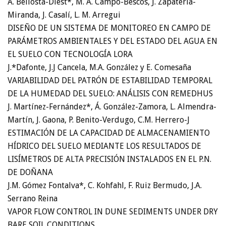
A. Bellosta-Diest*, M. A. Campo-Bescós, J. Zapatería-
Miranda, J. Casalí, L. M. Arregui
DISEÑO DE UN SISTEMA DE MONITOREO EN CAMPO DE
PARÁMETROS AMBIENTALES Y DEL ESTADO DEL AGUA EN
EL SUELO CON TECNOLOGÍA LORA
J.*Dafonte, J.J Cancela, M.A. González y E. Comesaña
VARIABILIDAD DEL PATRÓN DE ESTABILIDAD TEMPORAL
DE LA HUMEDAD DEL SUELO: ANÁLISIS CON REMEDHUS
J. Martínez-Fernández*, Á. González-Zamora, L. Almendra-
Martín, J. Gaona, P. Benito-Verdugo, C.M. Herrero-J
ESTIMACIÓN DE LA CAPACIDAD DE ALMACENAMIENTO
HÍDRICO DEL SUELO MEDIANTE LOS RESULTADOS DE
LISÍMETROS DE ALTA PRECISIÓN INSTALADOS EN EL P.N.
DE DOÑANA
J.M. Gómez Fontalva*, C. Kohfahl, F. Ruiz Bermudo, J.A.
Serrano Reina
VAPOR FLOW CONTROL IN DUNE SEDIMENTS UNDER DRY
BARE SOIL CONDITIONS