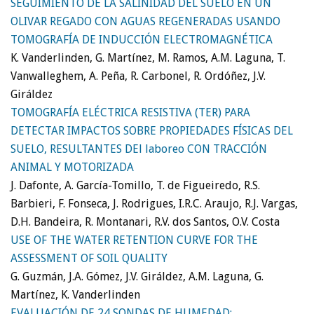
SEGUIMIENTO DE LA SALINIDAD DEL SUELO EN UN
OLIVAR REGADO CON AGUAS REGENERADAS USANDO
TOMOGRAFÍA DE INDUCCIÓN ELECTROMAGNÉTICA
K. Vanderlinden, G. Martínez, M. Ramos, A.M. Laguna, T.
Vanwalleghem, A. Peña, R. Carbonel, R. Ordóñez, J.V.
Giráldez
TOMOGRAFÍA ELÉCTRICA RESISTIVA (TER) PARA
DETECTAR IMPACTOS SOBRE PROPIEDADES FÍSICAS DEL
SUELO, RESULTANTES DEl laboreo CON TRACCIÓN
ANIMAL Y MOTORIZADA
J. Dafonte, A. García-Tomillo, T. de Figueiredo, R.S.
Barbieri, F. Fonseca, J. Rodrigues, I.R.C. Araujo, R.J. Vargas,
D.H. Bandeira, R. Montanari, R.V. dos Santos, O.V. Costa
USE OF THE WATER RETENTION CURVE FOR THE
ASSESSMENT OF SOIL QUALITY
G. Guzmán, J.A. Gómez, J.V. Giráldez, A.M. Laguna, G.
Martínez, K. Vanderlinden
EVALUACIÓN DE 24 SONDAS DE HUMEDAD: