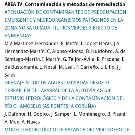
ÁREA IV: Contaminación y métodos de remediación
ATENUACIÓN DE CONTAMINANTES DE PREOCUPACIÓN
EMERGENTE Y MICROORGANISMOS PATÓGENOS EN LA
ZONA NO SATURADA: FILTROS VERDES Y EFECTO DE
ENMIENDAS
M.V. Martínez-Hernández, R. Meffe, I. López-Heras, J.A.
Hernández-Martín, C. Alonso-Alonso, B. Huidobro, A. de
Santiago-Martín, I. Martín, G. Teijón-Ávila, R. Pradana, I.
de Bustamante, L. Nozal, M. Leal, F. Carreño, L. Lillo, J.J.
Salas
DRENAJE ÁCIDO DE AGUAS LIXIVIADAS DESDE EL
TERRAPLÉN DEL APARRAL DE LA AUTOVÍA AG-64:
ESTUDIO HIDROLÓGICO Y DE LA CONTAMINACIÓN DEL
RÍO CHAMOSELO (AS PONTES, A CORUÑA)
J. Dafonte, H. Dopico, J. Samper, L. Montenegro, B. Pisani,
A. Mon, A. Naves
MODELO HIDROLÓGICO DE BALANCE DEL VERTEDERO DE