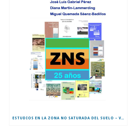
ESTUDIOS EN LA ZONA NO SATURADA DEL SUELO – VOL XIV – ZNS’19