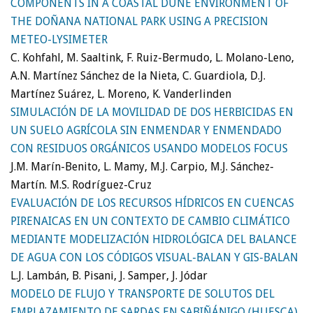
COMPONENTS IN A COASTAL DUNE ENVIRONMENT OF
THE DOÑANA NATIONAL PARK USING A PRECISION
METEO-LYSIMETER
C. Kohfahl, M. Saaltink, F. Ruiz-Bermudo, L. Molano-Leno,
A.N. Martínez Sánchez de la Nieta, C. Guardiola, D.J.
Martínez Suárez, L. Moreno, K. Vanderlinden
SIMULACIÓN DE LA MOVILIDAD DE DOS HERBICIDAS EN
UN SUELO AGRÍCOLA SIN ENMENDAR Y ENMENDADO
CON RESIDUOS ORGÁNICOS USANDO MODELOS FOCUS
J.M. Marín-Benito, L. Mamy, M.J. Carpio, M.J. Sánchez-
Martín. M.S. Rodríguez-Cruz
EVALUACIÓN DE LOS RECURSOS HÍDRICOS EN CUENCAS
PIRENAICAS EN UN CONTEXTO DE CAMBIO CLIMÁTICO
MEDIANTE MODELIZACIÓN HIDROLÓGICA DEL BALANCE
DE AGUA CON LOS CÓDIGOS VISUAL-BALAN Y GIS-BALAN
L.J. Lambán, B. Pisani, J. Samper, J. Jódar
MODELO DE FLUJO Y TRANSPORTE DE SOLUTOS DEL
EMPLAZAMIENTO DE SARDAS EN SABIÑÁNIGO (HUESCA)