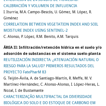
CALIBRACIÓN Y VOLUMEN DE INFLUENCIA
I. Iturria, M.A. Campo-Bescós, U. Gómez, M. López, R.
Giménez
CORRELATION BETWEEN VEGETATION INDEX AND SOIL
MOISTURE INDEX USING SENTINEL-2
C. Alonso, P. López, R.M. Benito, A.M. Tarquis
ÁREA II: Infiltración/retención hídrica en el suelo y/o
adsorción de substancias en el sistema suelo-planta
REUTILIZACIÓN INDIRECTA: ¿ATENUACIÓN NATURAL O
RIESGO PARA LA SALUD? PRIMEROS RESULTADOS DEL
PROYECTO FatePharM 83
G. Teijón-Ávila, A. de Santiago-Martín, R. Meffe, M. V.
Martínez-Hernández, C. Alonso-Alonso, I. López-Heras, L.
Nozal, I. de Bustamante
CARACTERIZAÇÃO MULTIFRACTAL DA DIVERSIDADE
BIOLÓGICA DO SOLO E DO ESTOQUE DE CARBONO EM